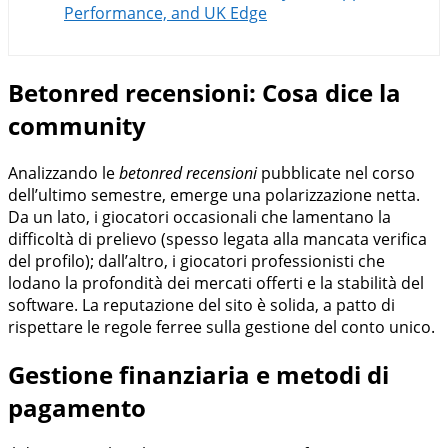
Performance, and UK Edge
Betonred recensioni: Cosa dice la
community
Analizzando le
betonred recensioni
pubblicate nel corso
dell’ultimo semestre, emerge una polarizzazione netta.
Da un lato, i giocatori occasionali che lamentano la
difficoltà di prelievo (spesso legata alla mancata verifica
del profilo); dall’altro, i giocatori professionisti che
lodano la profondità dei mercati offerti e la stabilità del
software. La reputazione del sito è solida, a patto di
rispettare le regole ferree sulla gestione del conto unico.
Gestione finanziaria e metodi di
pagamento