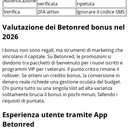
Autenticazione
verificata
ripetuta
Verifica
2FA attivo
Ignorare il codice SMS
Valutazione dei Betonred bonus nel
2026
I bonus non sono regali, ma strumenti di marketing che
vincolano il capitale. Su Betonred, le promozioni si
dividono tra pacchetti di benvenuto per i nuovi iscritti e
programmi VIP per i veterani. Il punto critico rimane il
rollover. Se ottieni un credito bonus, la conversione in
denaro reale richiede una gestione oculata del budget.
Chi punta tutto su una singola slot ad alta varianza
solitamente brucia il bonus in pochi minuti, fallendo i
requisiti di puntata.
Esperienza utente tramite App
Betonred