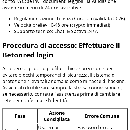
conto KYC; se invii documenti leggibili, la validazione
avviene in meno di 24 ore lavorative.
Regolamentazione: Licenza Curacao (validata 2026).
Velocità prelievi: 0-48 ore (crypto immediati).
Supporto tecnico: Chat live attiva 24/7.
Procedura di accesso: Effettuare il
Betonred login
Accedere al proprio profilo richiede precisione per
evitare blocchi temporanei di sicurezza. Il sistema di
protezione rileva tali anomalie come minacce di hacking.
Assicurati di utilizzare sempre la stessa connessione o,
se necessario, contatta l’assistenza prima di cambiare
rete per confermare l’identità.
Azione
Fase
Errore Comune
Consigliata
Usa email
Password errata