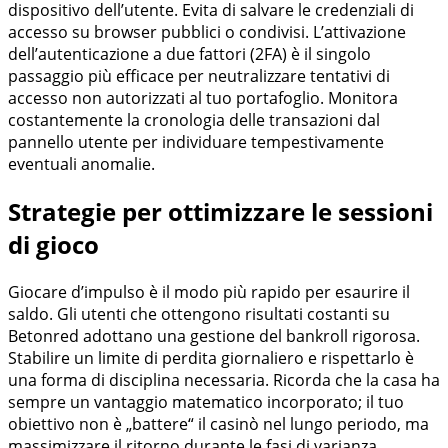
dispositivo dell’utente. Evita di salvare le credenziali di
accesso su browser pubblici o condivisi. L’attivazione
dell’autenticazione a due fattori (2FA) è il singolo
passaggio più efficace per neutralizzare tentativi di
accesso non autorizzati al tuo portafoglio. Monitora
costantemente la cronologia delle transazioni dal
pannello utente per individuare tempestivamente
eventuali anomalie.
Strategie per ottimizzare le sessioni
di gioco
Giocare d’impulso è il modo più rapido per esaurire il
saldo. Gli utenti che ottengono risultati costanti su
Betonred adottano una gestione del bankroll rigorosa.
Stabilire un limite di perdita giornaliero e rispettarlo è
una forma di disciplina necessaria. Ricorda che la casa ha
sempre un vantaggio matematico incorporato; il tuo
obiettivo non è „battere“ il casinò nel lungo periodo, ma
massimizzare il ritorno durante le fasi di varianza