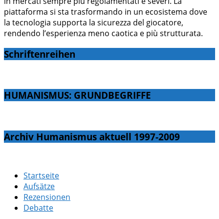
in mercati sempre più regolamentati e severi. La
piattaforma si sta trasformando in un ecosistema dove
la tecnologia supporta la sicurezza del giocatore,
rendendo l’esperienza meno caotica e più strutturata.
Schriftenreihen
HUMANISMUS: GRUNDBEGRIFFE
Archiv Humanismus aktuell 1997-2009
Startseite
Aufsätze
Rezensionen
Debatte