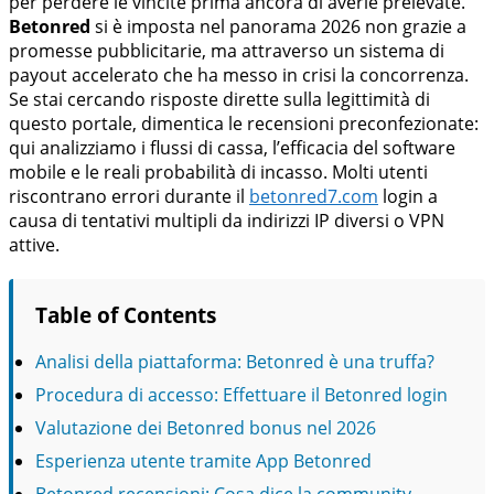
per perdere le vincite prima ancora di averle prelevate.
Betonred
si è imposta nel panorama 2026 non grazie a
promesse pubblicitarie, ma attraverso un sistema di
payout accelerato che ha messo in crisi la concorrenza.
Se stai cercando risposte dirette sulla legittimità di
questo portale, dimentica le recensioni preconfezionate:
qui analizziamo i flussi di cassa, l’efficacia del software
mobile e le reali probabilità di incasso. Molti utenti
riscontrano errori durante il
betonred7.com
login a
causa di tentativi multipli da indirizzi IP diversi o VPN
attive.
Table of Contents
Analisi della piattaforma: Betonred è una truffa?
Procedura di accesso: Effettuare il Betonred login
Valutazione dei Betonred bonus nel 2026
Esperienza utente tramite App Betonred