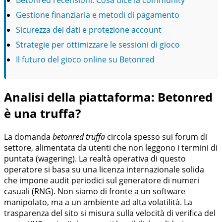
Betonred recensioni: Cosa dice la community
Gestione finanziaria e metodi di pagamento
Sicurezza dei dati e protezione account
Strategie per ottimizzare le sessioni di gioco
Il futuro del gioco online su Betonred
Analisi della piattaforma: Betonred
è una truffa?
La domanda
betonred truffa
circola spesso sui forum di
settore, alimentata da utenti che non leggono i termini di
puntata (wagering). La realtà operativa di questo
operatore si basa su una licenza internazionale solida
che impone audit periodici sul generatore di numeri
casuali (RNG). Non siamo di fronte a un software
manipolato, ma a un ambiente ad alta volatilità. La
trasparenza del sito si misura sulla velocità di verifica del