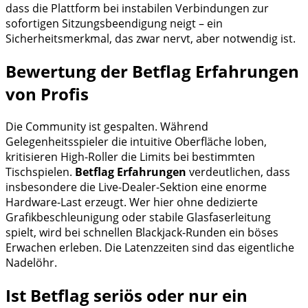
dass die Plattform bei instabilen Verbindungen zur
sofortigen Sitzungsbeendigung neigt – ein
Sicherheitsmerkmal, das zwar nervt, aber notwendig ist.
Bewertung der Betflag Erfahrungen
von Profis
Die Community ist gespalten. Während
Gelegenheitsspieler die intuitive Oberfläche loben,
kritisieren High-Roller die Limits bei bestimmten
Tischspielen.
Betflag Erfahrungen
verdeutlichen, dass
insbesondere die Live-Dealer-Sektion eine enorme
Hardware-Last erzeugt. Wer hier ohne dedizierte
Grafikbeschleunigung oder stabile Glasfaserleitung
spielt, wird bei schnellen Blackjack-Runden ein böses
Erwachen erleben. Die Latenzzeiten sind das eigentliche
Nadelöhr.
Ist Betflag seriös oder nur ein