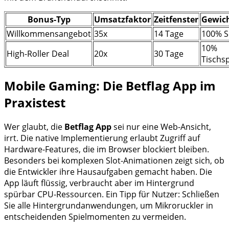
Bonus-Typ
Umsatzfaktor
Zeitfenster
Gewic
Willkommensangebot
35x
14 Tage
100% S
10%
High-Roller Deal
20x
30 Tage
Tischsp
Mobile Gaming: Die Betflag App im
Praxistest
Wer glaubt, die
Betflag App
sei nur eine Web-Ansicht,
irrt. Die native Implementierung erlaubt Zugriff auf
Hardware-Features, die im Browser blockiert bleiben.
Besonders bei komplexen Slot-Animationen zeigt sich, ob
die Entwickler ihre Hausaufgaben gemacht haben. Die
App läuft flüssig, verbraucht aber im Hintergrund
spürbar CPU-Ressourcen. Ein Tipp für Nutzer: Schließen
Sie alle Hintergrundanwendungen, um Mikroruckler in
entscheidenden Spielmomenten zu vermeiden.