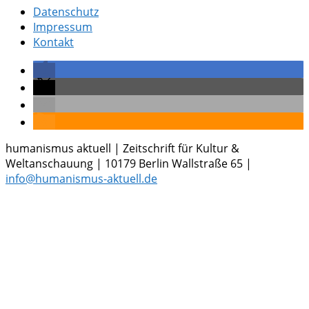
Datenschutz
Impressum
Kontakt
humanismus aktuell | Zeitschrift für Kultur &
Weltanschauung | 10179 Berlin Wallstraße 65 |
info@humanismus-aktuell.de