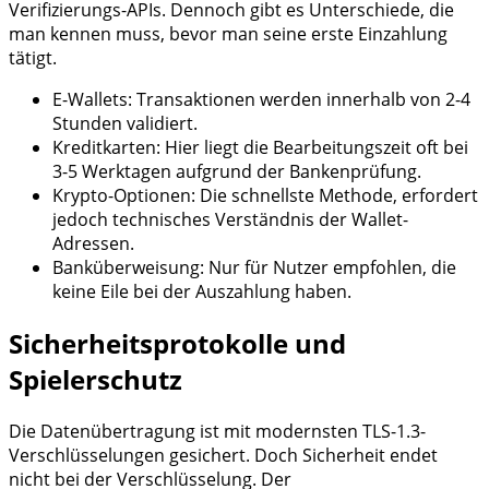
Verifizierungs-APIs. Dennoch gibt es Unterschiede, die
man kennen muss, bevor man seine erste Einzahlung
tätigt.
E-Wallets: Transaktionen werden innerhalb von 2-4
Stunden validiert.
Kreditkarten: Hier liegt die Bearbeitungszeit oft bei
3-5 Werktagen aufgrund der Bankenprüfung.
Krypto-Optionen: Die schnellste Methode, erfordert
jedoch technisches Verständnis der Wallet-
Adressen.
Banküberweisung: Nur für Nutzer empfohlen, die
keine Eile bei der Auszahlung haben.
Sicherheitsprotokolle und
Spielerschutz
Die Datenübertragung ist mit modernsten TLS-1.3-
Verschlüsselungen gesichert. Doch Sicherheit endet
nicht bei der Verschlüsselung. Der