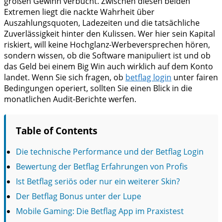
großen Gewinn verbucht. Zwischen diesen beiden
Extremen liegt die nackte Wahrheit über
Auszahlungsquoten, Ladezeiten und die tatsächliche
Zuverlässigkeit hinter den Kulissen. Wer hier sein Kapital
riskiert, will keine Hochglanz-Werbeversprechen hören,
sondern wissen, ob die Software manipuliert ist und ob
das Geld bei einem Big Win auch wirklich auf dem Konto
landet. Wenn Sie sich fragen, ob
betflag login
unter fairen
Bedingungen operiert, sollten Sie einen Blick in die
monatlichen Audit-Berichte werfen.
Table of Contents
Die technische Performance und der Betflag Login
Bewertung der Betflag Erfahrungen von Profis
Ist Betflag seriös oder nur ein weiterer Skin?
Der Betflag Bonus unter der Lupe
Mobile Gaming: Die Betflag App im Praxistest