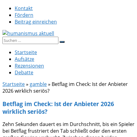
Zum
Kontakt
Inhalt
Fördern
springen
Beitrag einreichen
Suche
humanismus aktuell
nach:
Startseite
Aufsätze
Rezensionen
Debatte
Startseite
»
gamble
»
Betflag im Check: Ist der Anbieter
2026 wirklich seriös?
Betflag im Check: Ist der Anbieter 2026
wirklich seriös?
Zehn Sekunden dauert es im Durchschnitt, bis ein Spieler
bei Betflag frustriert den Tab schließt oder den ersten