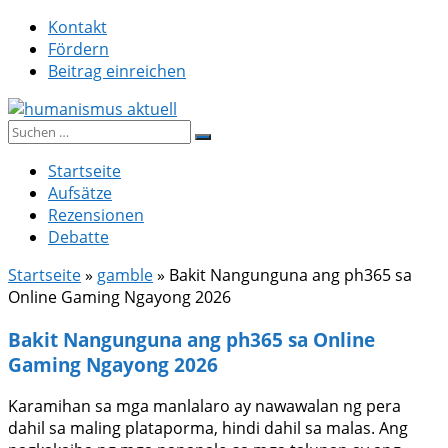
Zum
Kontakt
Inhalt
Fördern
springen
Beitrag einreichen
Suche
humanismus aktuell
nach:
Startseite
Aufsätze
Rezensionen
Debatte
Startseite
»
gamble
»
Bakit Nangunguna ang ph365 sa
Online Gaming Ngayong 2026
Bakit Nangunguna ang ph365 sa Online
Gaming Ngayong 2026
Karamihan sa mga manlalaro ay nawawalan ng pera
dahil sa maling plataporma, hindi dahil sa malas. Ang