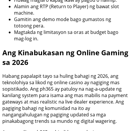
Huwag maglaro kapag ikaw ay pagod o naiinip.
Alamin ang RTP (Return to Player) ng bawat slot
machine.
Gamitin ang demo mode bago gumastos ng
totoong pera.
Magtakda ng limitasyon sa oras at budget bago
mag-log in.
Ang Kinabukasan ng Online Gaming
sa 2026
Habang papalapit tayo sa huling bahagi ng 2026, ang
teknolohiya sa likod ng online casino ay nagiging mas
sopistikado. Ang ph365 ay patuloy na nag-a-update ng
kanilang system para isama ang mas mabilis na payment
gateways at mas realistic na live dealer experience. Ang
pagiging bahagi ng komunidad na ito ay
nangangahulugan ng pagiging updated sa mga
pinakabagong trends sa mundo ng digital wagering.