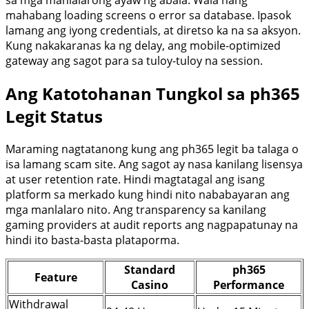
mahabang loading screens o error sa database. Ipasok
lamang ang iyong credentials, at diretso ka na sa aksyon.
Kung nakakaranas ka ng delay, ang mobile-optimized
gateway ang sagot para sa tuloy-tuloy na session.
Ang Katotohanan Tungkol sa ph365
Legit Status
Maraming nagtatanong kung ang ph365 legit ba talaga o
isa lamang scam site. Ang sagot ay nasa kanilang lisensya
at user retention rate. Hindi magtatagal ang isang
platform sa merkado kung hindi nito nababayaran ang
mga manlalaro nito. Ang transparency sa kanilang
gaming providers at audit reports ang nagpapatunay na
hindi ito basta-basta plataporma.
Standard
ph365
Feature
Casino
Performance
Withdrawal