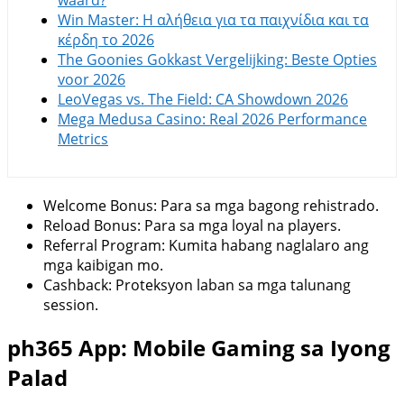
Win Master: Η αλήθεια για τα παιχνίδια και τα
κέρδη το 2026
The Goonies Gokkast Vergelijking: Beste Opties
voor 2026
LeoVegas vs. The Field: CA Showdown 2026
Mega Medusa Casino: Real 2026 Performance
Metrics
Welcome Bonus: Para sa mga bagong rehistrado.
Reload Bonus: Para sa mga loyal na players.
Referral Program: Kumita habang naglalaro ang
mga kaibigan mo.
Cashback: Proteksyon laban sa mga talunang
session.
ph365 App: Mobile Gaming sa Iyong
Palad