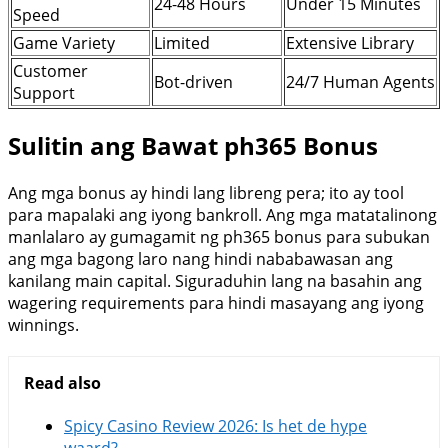
24-48 Hours
Under 15 Minutes
Speed
Game Variety
Limited
Extensive Library
Customer
Bot-driven
24/7 Human Agents
Support
Sulitin ang Bawat ph365 Bonus
Ang mga bonus ay hindi lang libreng pera; ito ay tool
para mapalaki ang iyong bankroll. Ang mga matatalinong
manlalaro ay gumagamit ng ph365 bonus para subukan
ang mga bagong laro nang hindi nababawasan ang
kanilang main capital. Siguraduhin lang na basahin ang
wagering requirements para hindi masayang ang iyong
winnings.
Read also
Spicy Casino Review 2026: Is het de hype
waard?