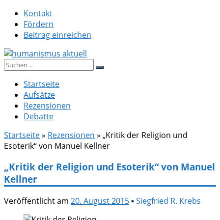
Zum
Kontakt
Inhalt
Fördern
springen
Beitrag einreichen
Suche
humanismus aktuell
nach:
Startseite
Aufsätze
Rezensionen
Debatte
Startseite
»
Rezensionen
»
„Kritik der Religion und
Esoterik“ von Manuel Kellner
„Kritik der Religion und Esoterik“ von Manuel
Kellner
Veröffentlicht am
20. August 2015
▪
Siegfried R. Krebs