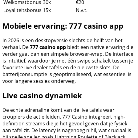
Welkomstbonus
30x
€20
Loyaliteitsbonus
15x
N.v.t.
Mobiele ervaring: 777 casino app
In 2026 is een desktopversie slechts de helft van het
verhaal. De
777 casino app
biedt een native ervaring die
verder gaat dan een simpele browser-wrap. De interface
is intuïtief, waardoor je met één swipe schakelt tussen je
favoriete live dealer tafels en de nieuwste slots. De
batterijconsumptie is geoptimaliseerd, wat essentieel is
voor langere sessies onderweg.
Live casino dynamiek
De echte adrenaline komt van de live tafels waar
croupiers de actie leiden. 777 Casino integreert high-
definition streams die je het gevoel geven dat je fysiek
aan tafel zit. De latency is nagenoeg nihil, wat cruciaal is
bij snelle spellen zoals Lightning Roulette of Blackjack.