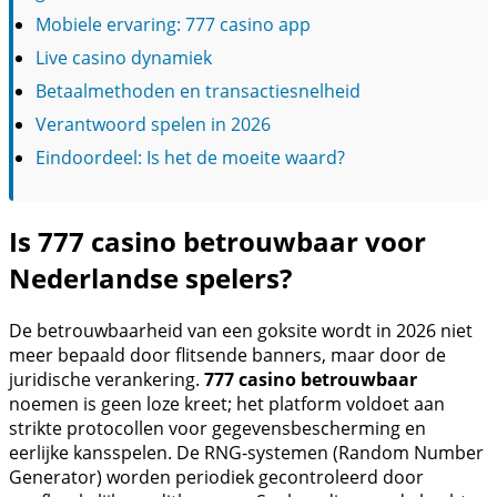
Mobiele ervaring: 777 casino app
Live casino dynamiek
Betaalmethoden en transactiesnelheid
Verantwoord spelen in 2026
Eindoordeel: Is het de moeite waard?
Is 777 casino betrouwbaar voor
Nederlandse spelers?
De betrouwbaarheid van een goksite wordt in 2026 niet
meer bepaald door flitsende banners, maar door de
juridische verankering.
777 casino betrouwbaar
noemen is geen loze kreet; het platform voldoet aan
strikte protocollen voor gegevensbescherming en
eerlijke kansspelen. De RNG-systemen (Random Number
Generator) worden periodiek gecontroleerd door