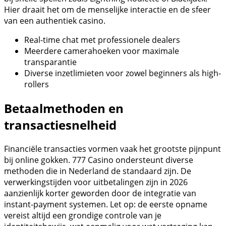
Hier draait het om de menselijke interactie en de sfeer
van een authentiek casino.
Real-time chat met professionele dealers
Meerdere camerahoeken voor maximale
transparantie
Diverse inzetlimieten voor zowel beginners als high-
rollers
Betaalmethoden en
transactiesnelheid
Financiële transacties vormen vaak het grootste pijnpunt
bij online gokken. 777 Casino ondersteunt diverse
methoden die in Nederland de standaard zijn. De
verwerkingstijden voor uitbetalingen zijn in 2026
aanzienlijk korter geworden door de integratie van
instant-payment systemen. Let op: de eerste opname
vereist altijd een grondige controle van je